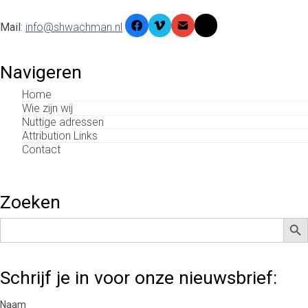
Mail
:
info@shwachman.nl
Navigeren
Home
Wie zijn wij
Nuttige adressen
Attribution Links
Contact
Zoeken
Zoek
Zoek
naar:
Schrijf je in voor onze nieuwsbrief:
Naam