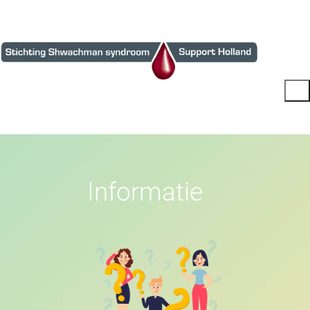
I
n
f
o
r
m
a
t
i
e