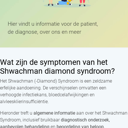
H
i
e
r
v
i
n
d
t
u
i
n
f
o
r
m
a
t
i
e
v
o
o
r
d
e
p
a
t
i
e
n
t
,
d
e
d
i
a
g
n
o
s
e
,
o
v
e
r
o
n
s
e
n
m
e
e
r
Wat zijn de symptomen van het
Shwachman diamond syndroom?
Het Shwachman (-Diamond) Syndroom is een zeldzame
erfelijke aandoening. De verschijnselen omvatten een
verhoogde infectiekans, bloedcelafwijkingen en
alvleesklierinsufficiëntie.
Hieronder treft u
algemene informatie
aan over het Shwachman
Syndroom, inclusief bruikbaar
diagnostisch onderzoek,
aanbevolen b
ehandeling
en
beoordeling van beloop.