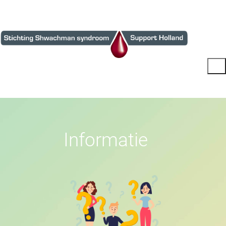
I
n
f
o
r
m
a
t
i
e