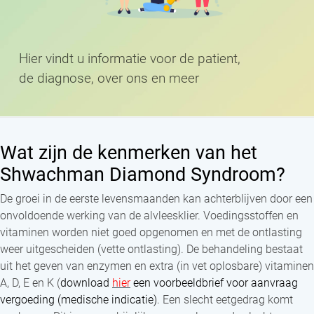
H
i
e
r
v
i
n
d
t
u
i
n
f
o
r
m
a
t
i
e
v
o
o
r
d
e
p
a
t
i
e
n
t
,
d
e
d
i
a
g
n
o
s
e
,
o
v
e
r
o
n
s
e
n
m
e
e
r
Wat zijn de kenmerken van het
Shwachman Diamond Syndroom?
De groei in de eerste levensmaanden kan achterblijven door een
onvoldoende werking van de alvleesklier. Voedingsstoffen en
vitaminen worden niet goed opgenomen en met de ontlasting
weer uitgescheiden (vette ontlasting). De behandeling bestaat
uit het geven van enzymen en extra (in vet oplosbare) vitaminen
A, D, E en K (
download
hier
een voorbeeldbrief voor aanvraag
vergoeding (medische indicatie)
. Een slecht eetgedrag komt