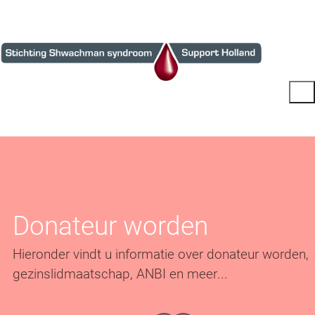
D
o
n
a
t
e
u
r
w
o
r
d
e
n
H
i
e
r
o
n
d
e
r
v
i
n
d
t
u
i
n
f
o
r
m
a
t
i
e
o
v
e
r
d
o
n
a
t
e
u
r
w
o
r
d
e
n
,
g
e
z
i
n
s
l
i
d
m
a
a
t
s
c
h
a
p
,
A
N
B
I
e
n
m
e
e
r
.
.
.