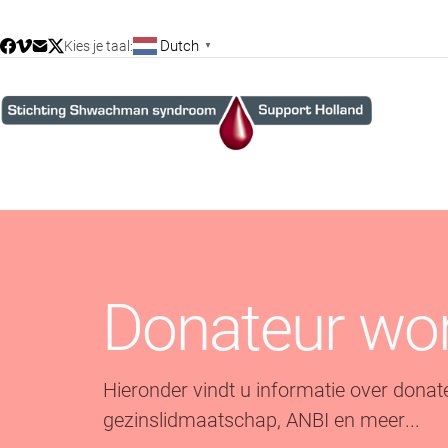
Dutch
Kies je taal:
▼
D
o
n
a
t
e
u
r
w
o
H
i
e
r
o
n
d
e
r
v
i
n
d
t
u
i
n
f
o
r
m
a
t
i
e
o
v
e
r
d
o
n
a
t
g
e
z
i
n
s
l
i
d
m
a
a
t
s
c
h
a
p
,
A
N
B
I
e
n
m
e
e
r
.
.
.