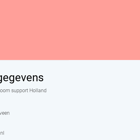
gegevens
oom support Holland
veen
nl