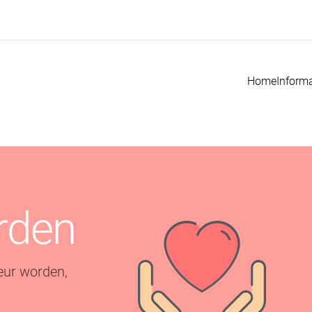
Home
Informa
r
d
e
n
e
u
r
w
o
r
d
e
n
,