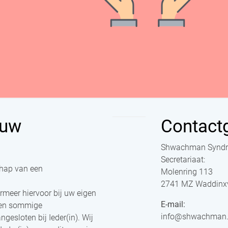
 uw
Contact
Shwachman Syndr
Secretariaat:
chap van een
Molenring 113
2741 MZ Waddinx
ormeer hiervoor bij uw eigen
E-mail:
agen sommige
info@shwachman.
gesloten bij Ieder(in). Wij