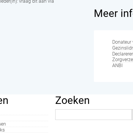
 Ieder(in): vraag dit aan via
Meer inf
Donateur
Gezinsli
Declarere
Zorgverze
ANBI
en
Zoeken
Zoek
naar:
sen
nks