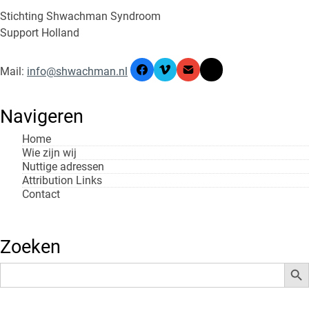
Stichting Shwachman Syndroom
Support Holland
Mail
:
info@shwachman.nl
Navigeren
Home
Wie zijn wij
Nuttige adressen
Attribution Links
Contact
Zoeken
Zoek
Zoek
naar: