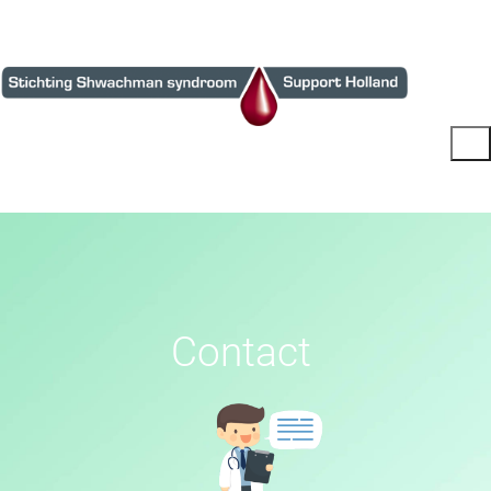
C
o
n
t
a
c
t