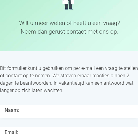
W
i
l
t
u
m
e
e
r
w
e
t
e
n
o
f
h
e
e
f
t
u
e
e
n
v
r
a
a
g
?
N
e
e
m
d
a
n
g
e
r
u
s
t
c
o
n
t
a
c
t
m
e
t
o
n
s
o
p
.
Dit formulier kunt u gebruiken om per e-mail een vraag te stellen
of contact op te nemen. We streven ernaar reacties binnen 2
dagen te beantwoorden. In vakantietijd kan een antwoord wat
langer op zich laten wachten.
Naam:
Email: