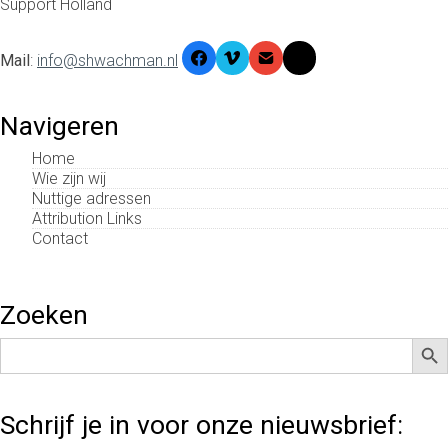
Support Holland
Mail
:
info@shwachman.nl
Navigeren
Home
Wie zijn wij
Nuttige adressen
Attribution Links
Contact
Zoeken
Zoek
Zoek
naar:
Schrijf je in voor onze nieuwsbrief: