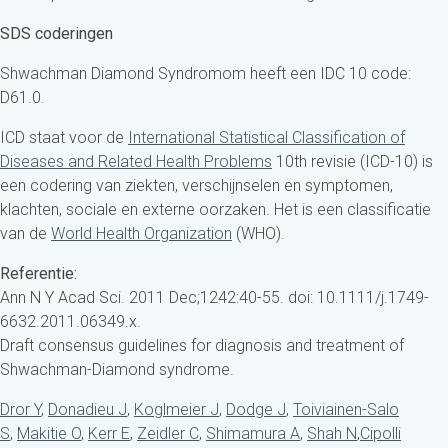
SDS coderingen
Shwachman Diamond Syndromom heeft een IDC 10 code:
D61.0.
ICD staat voor de
International Statistical Classification of
Diseases and Related Health Problems
10th revisie (ICD-10) is
een codering van ziekten, verschijnselen en symptomen,
klachten, sociale en externe oorzaken. Het is een classificatie
van de
World Health Organization
(WHO).
Referentie:
Ann N Y Acad Sci. 2011 Dec;1242:40-55. doi: 10.1111/j.1749-
6632.2011.06349.x.
Draft consensus guidelines for diagnosis and treatment of
Shwachman-Diamond syndrome.
Dror Y
,
Donadieu J
,
Koglmeier J
,
Dodge J
,
Toiviainen-Salo
S
,
Makitie O
,
Kerr E
,
Zeidler C
,
Shimamura A
,
Shah N
,
Cipolli