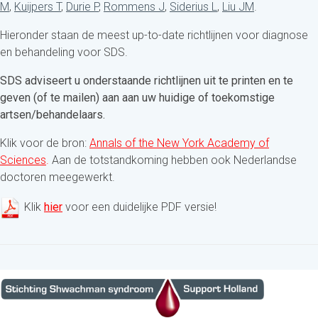
M
,
Kuijpers T
,
Durie P
,
Rommens J
,
Siderius L
,
Liu JM
.
Hieronder staan de meest up-to-date richtlijnen voor diagnose
en behandeling voor SDS.
SDS adviseert u onderstaande richtlijnen uit te printen en te
geven (of te mailen) aan aan uw huidige of toekomstige
artsen/behandelaars.
Klik voor de bron:
Annals of the New York Academy of
Sciences
.
Aan de totstandkoming hebben ook Nederlandse
doctoren meegewerkt.
Klik
hier
voor een duidelijke PDF versie!