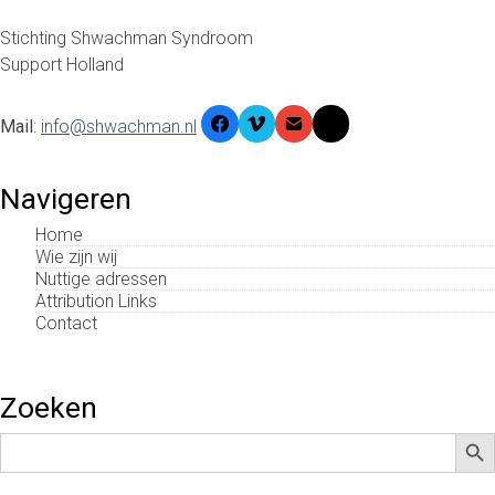
Stichting Shwachman Syndroom
Support Holland
Mail
:
info@shwachman.nl
Navigeren
Home
Wie zijn wij
Nuttige adressen
Attribution Links
Contact
Zoeken
Zoek
Zoek
naar: