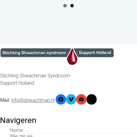
ous
Stichting Shwachman Syndroom
Support Holland
Mail
:
info@shwachman.nl
Navigeren
Home
Wie zijn wij