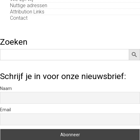
Nuttige adressen
Attribution Links
Contact
Zoeken
Zoek
Zoek
naar:
Schrijf je in voor onze nieuwsbrief:
Naam
Email