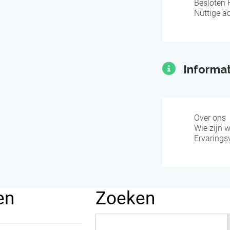
Besloten
Nuttige a
Informat
Over ons
Wie zijn w
Ervarings
en
Zoeken
Zoek
naar: