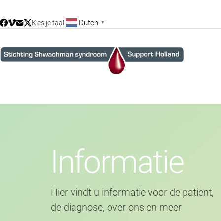
Dutch
Kies je taal:
▼
I
n
f
o
r
m
a
t
i
e
H
i
e
r
v
i
n
d
t
u
i
n
f
o
r
m
a
t
i
e
v
o
o
r
d
e
p
a
t
i
e
n
t
,
d
e
d
i
a
g
n
o
s
e
,
o
v
e
r
o
n
s
e
n
m
e
e
r