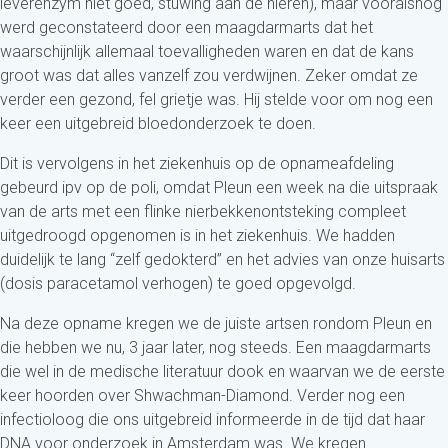
leverenzym niet goed, stuwing aan de nieren), maar vooralsnog
werd geconstateerd door een maagdarmarts dat het
waarschijnlijk allemaal toevalligheden waren en dat de kans
groot was dat alles vanzelf zou verdwijnen. Zeker omdat ze
verder een gezond, fel grietje was. Hij stelde voor om nog een
keer een uitgebreid bloedonderzoek te doen.
Dit is vervolgens in het ziekenhuis op de opnameafdeling
gebeurd ipv op de poli, omdat Pleun een week na die uitspraak
van de arts met een flinke nierbekkenontsteking compleet
uitgedroogd opgenomen is in het ziekenhuis. We hadden
duidelijk te lang “zelf gedokterd” en het advies van onze huisarts
(dosis paracetamol verhogen) te goed opgevolgd.
Na deze opname kregen we de juiste artsen rondom Pleun en
die hebben we nu, 3 jaar later, nog steeds. Een maagdarmarts
die wel in de medische literatuur dook en waarvan we de eerste
keer hoorden over Shwachman-Diamond. Verder nog een
infectioloog die ons uitgebreid informeerde in de tijd dat haar
DNA voor onderzoek in Amsterdam was. We kregen