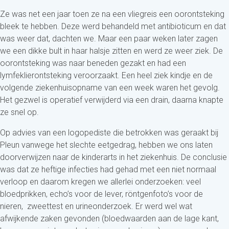
Ze was net een jaar toen ze na een vliegreis een oorontsteking
bleek te hebben. Deze werd behandeld met antibioticum en dat
was weer dat, dachten we. Maar een paar weken later zagen
we een dikke bult in haar halsje zitten en werd ze weer ziek. De
oorontsteking was naar beneden gezakt en had een
lymfeklierontsteking veroorzaakt. Een heel ziek kindje en de
volgende ziekenhuisopname van een week waren het gevolg.
Het gezwel is operatief verwijderd via een drain, daarna knapte
ze snel op.
Op advies van een logopediste die betrokken was geraakt bij
Pleun vanwege het slechte eetgedrag, hebben we ons laten
doorverwijzen naar de kinderarts in het ziekenhuis. De conclusie
was dat ze heftige infecties had gehad met een niet normaal
verloop en daarom kregen we allerlei onderzoeken: veel
bloedprikken, echo’s voor de lever, röntgenfoto’s voor de
nieren, zweettest en urineonderzoek. Er werd wel wat
afwijkende zaken gevonden (bloedwaarden aan de lage kant,