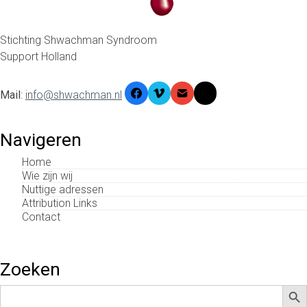
Stichting Shwachman Syndroom
Support Holland
Mail
:
info@shwachman.nl
Navigeren
Home
Wie zijn wij
Nuttige adressen
Attribution Links
Contact
Zoeken
Zoek
Zoek
naar: