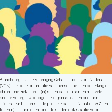
Brancheorganisatie Vereniging Gehandicaptenzorg Nederland
(VGN) en koepelorganisatie van mensen met een beperking en
chronische ziekte Ieder(in) sturen daarom samen met vele
andere vertegenwoordigende organisaties een brief aan
informateur Plasterk en de politieke partijen. Naast de VGN en
Ieder(in) en haar leden, ondertekenden ook Coalitie voor