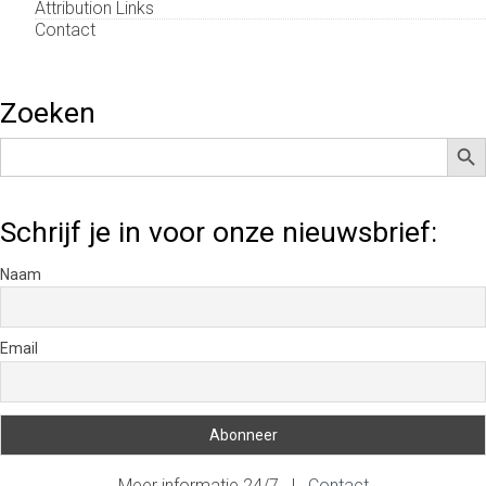
Attribution Links
Contact
Zoeken
Zoek
Zoek
naar:
Schrijf je in voor onze nieuwsbrief:
Naam
Email
Meer informatie 24/7 |
Contact