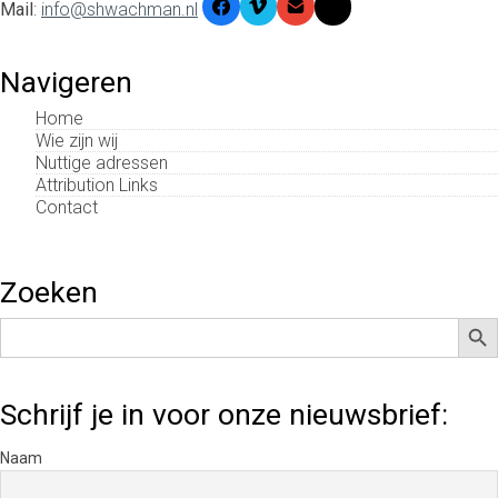
Mail
:
info@shwachman.nl
Navigeren
Home
Wie zijn wij
Nuttige adressen
Attribution Links
Contact
Zoeken
Zoek
Zoek
naar:
Schrijf je in voor onze nieuwsbrief:
Naam