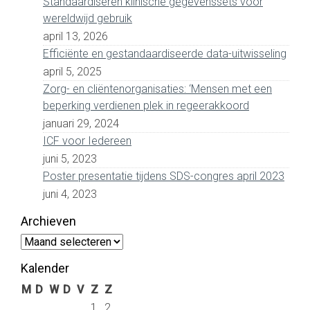
Standaardiseren klinische gegevenssets voor
wereldwijd gebruik
april 13, 2026
Efficiënte en gestandaardiseerde data-uitwisseling
april 5, 2025
Zorg- en cliëntenorganisaties: ‘Mensen met een
beperking verdienen plek in regeerakkoord
januari 29, 2024
ICF voor Iedereen
juni 5, 2023
Poster presentatie tijdens SDS-congres april 2023
juni 4, 2023
Archieven
Archieven
Kalender
M
D
W
D
V
Z
Z
1
2