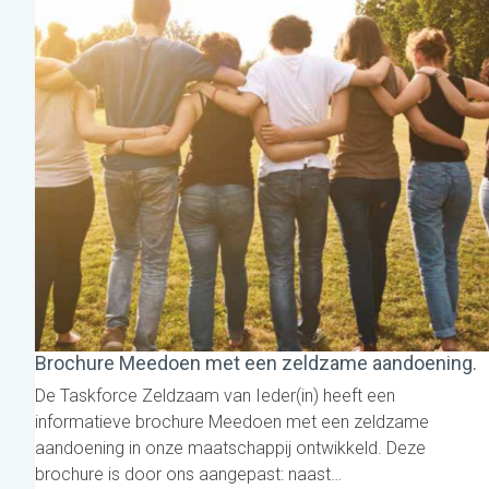
Brochure Meedoen met een zeldzame aandoening.
De Taskforce Zeldzaam van Ieder(in) heeft een
informatieve brochure Meedoen met een zeldzame
aandoening in onze maatschappij ontwikkeld. Deze
brochure is door ons aangepast: naast…