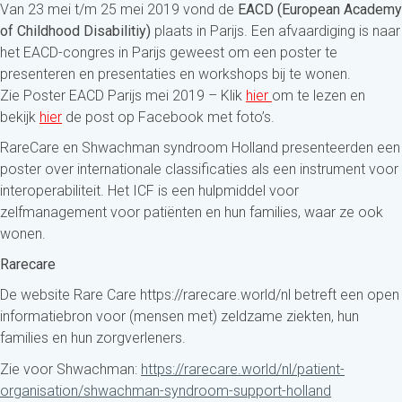
Van 23 mei t/m 25 mei 2019 vond de
EACD (European Academy
of Childhood Disabilitiy)
plaats in Parijs. Een afvaardiging is naar
het EACD-congres in Parijs geweest om een poster te
presenteren en presentaties en workshops bij te wonen.
Zie Poster EACD Parijs mei 2019 – Klik
hier
om te lezen en
bekijk
hier
de post op Facebook met foto’s.
RareCare en Shwachman syndroom Holland presenteerden een
poster over internationale classificaties als een instrument voor
interoperabiliteit. Het ICF is een hulpmiddel voor
zelfmanagement voor patiënten en hun families, waar ze ook
wonen.
Rarecare
De website Rare Care https://rarecare.world/nl betreft een open
informatiebron voor (mensen met) zeldzame ziekten, hun
families en hun zorgverleners.
Zie voor Shwachman:
https://rarecare.world/nl/patient-
organisation/shwachman-syndroom-support-holland