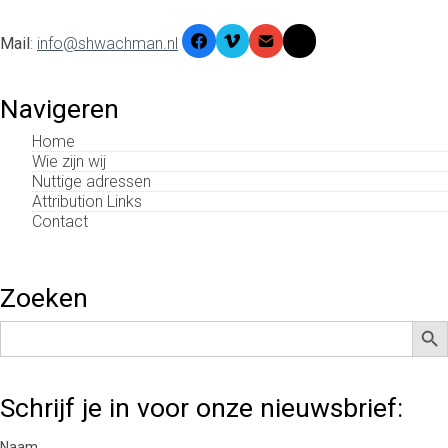
Mail
:
info@shwachman.nl
Navigeren
Home
Wie zijn wij
Nuttige adressen
Attribution Links
Contact
Zoeken
Zoek
Zoek
naar:
Schrijf je in voor onze nieuwsbrief:
Naam