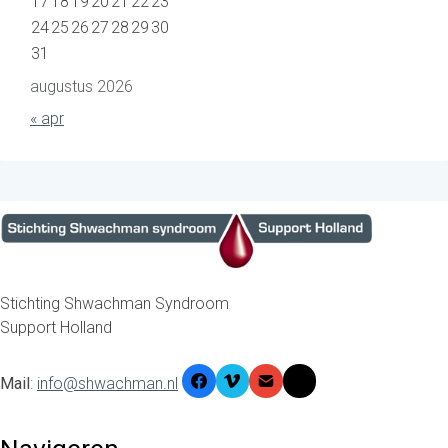
17
18
19
20
21
22
23
24
25
26
27
28
29
30
31
augustus 2026
« apr
Stichting Shwachman Syndroom
Support Holland
Mail
:
info@shwachman.nl