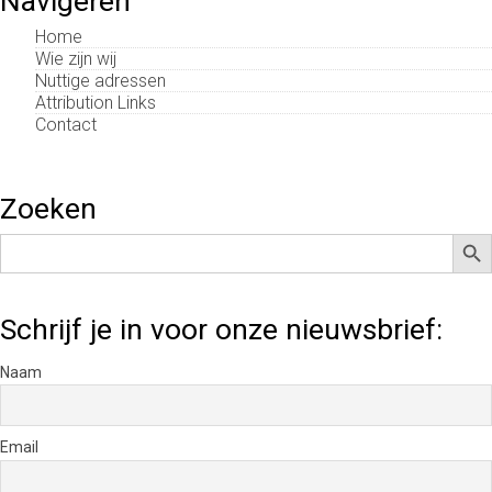
Navigeren
Home
Wie zijn wij
Nuttige adressen
Attribution Links
Contact
Zoeken
Zoek
Zoek
naar:
Schrijf je in voor onze nieuwsbrief:
Naam
Email