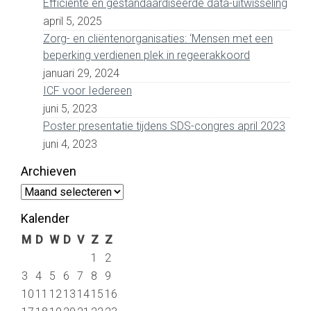
Efficiënte en gestandaardiseerde data-uitwisseling
april 5, 2025
Zorg- en cliëntenorganisaties: ‘Mensen met een
beperking verdienen plek in regeerakkoord
januari 29, 2024
ICF voor Iedereen
juni 5, 2023
Poster presentatie tijdens SDS-congres april 2023
juni 4, 2023
Archieven
Archieven
Kalender
M
D
W
D
V
Z
Z
1
2
3
4
5
6
7
8
9
10
11
12
13
14
15
16