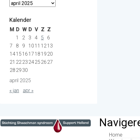
Archieven
Kalender
M
D
W
D
V
Z
Z
1
2
3
4
5
6
7
8
9
10
11
12
13
14
15
16
17
18
19
20
21
22
23
24
25
26
27
28
29
30
april 2025
« jan
apr »
Naviger
Home