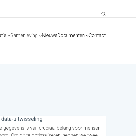
tie
Samenleving
Nieuws
Documenten
Contact
 data-uitwisseling
he gegevens is van cruciaal belang voor mensen
m. Om dit te optimaliseren, hebben we twee…