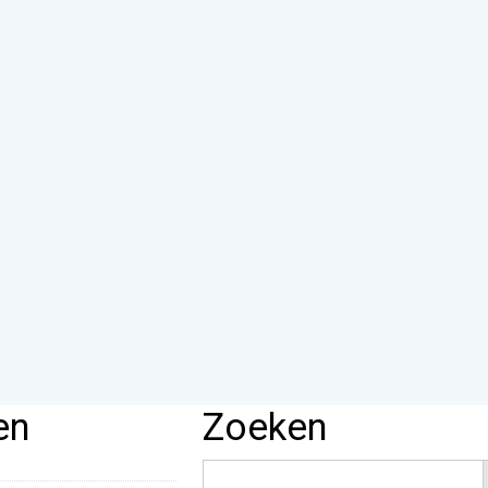
en
Zoeken
Zoek
naar: