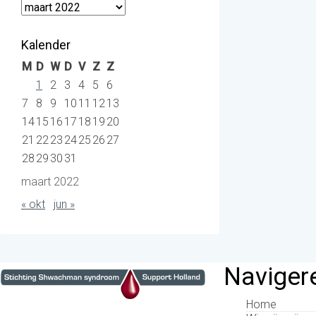
Archieven
Kalender
M
D
W
D
V
Z
Z
1
2
3
4
5
6
7
8
9
10
11
12
13
14
15
16
17
18
19
20
21
22
23
24
25
26
27
28
29
30
31
maart 2022
« okt
jun »
Naviger
Home