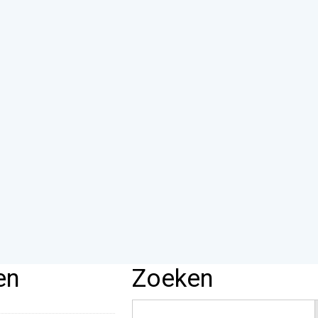
en
Zoeken
Zoek
naar: