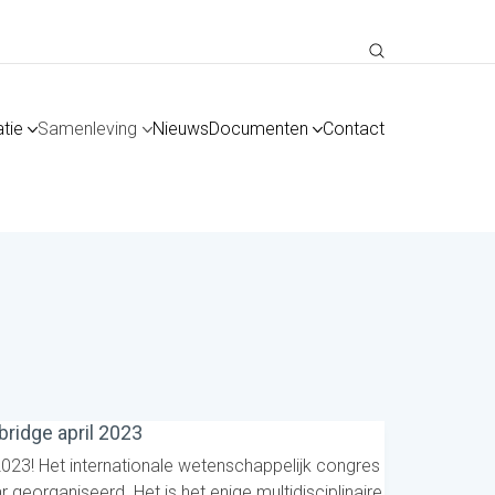
tie
Samenleving
Nieuws
Documenten
Contact
ridge april 2023
2023! Het internationale wetenschappelijk congres
georganiseerd. Het is het enige multidisciplinaire