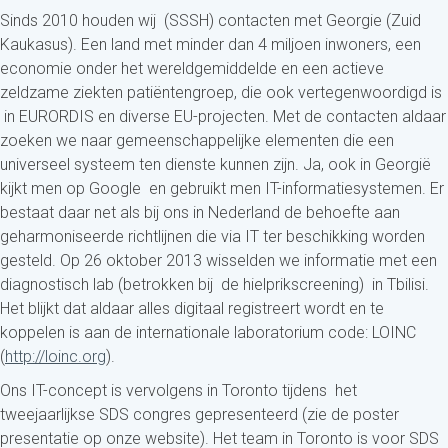
Sinds 2010 houden wij (SSSH) contacten met Georgie (Zuid
Kaukasus). Een land met minder dan 4 miljoen inwoners, een
economie onder het wereldgemiddelde en een actieve
zeldzame ziekten patiëntengroep, die ook vertegenwoordigd is
in EURORDIS en diverse EU-projecten. Met de contacten aldaar
zoeken we naar gemeenschappelijke elementen die een
universeel systeem ten dienste kunnen zijn. Ja, ook in Georgië
kijkt men op Google en gebruikt men IT-informatiesystemen. Er
bestaat daar net als bij ons in Nederland de behoefte aan
geharmoniseerde richtlijnen die via IT ter beschikking worden
gesteld. Op 26 oktober 2013 wisselden we informatie met een
diagnostisch lab (betrokken bij de hielprikscreening) in Tbilisi.
Het blijkt dat aldaar alles digitaal registreert wordt en te
koppelen is aan de internationale laboratorium code: LOINC
(
http://loinc.org
).
Ons IT-concept is vervolgens in Toronto tijdens het
tweejaarlijkse SDS congres gepresenteerd (zie de poster
presentatie op onze website). Het team in Toronto is voor SDS