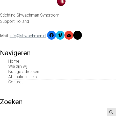
Stichting Shwachman Syndroom
Support Holland
Mail
:
info@shwachman.nl
Navigeren
Home
Wie zijn wij
Nuttige adressen
Attribution Links
Contact
Zoeken
Zoek
Zoek
naar: